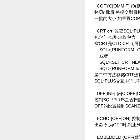
COPYC[OMMIT] 
拷贝n批后,将提交到目标数
一批的大小.如果置COP
CRT crt
改变SQL*P
包含什么,则crt仅包含''
省CRT是OLD.CRT),
SQL>;RUNFORM -C
或者
SQL>;SET CRT NE
SQL>;RUNFORM f
第二中方法存储CRT选
SQL*PLUS交互中)时,
DEF[INE] {&|C
控制SQL*PLUS是否
OFF的设置控制SCAN
ECHO {OFF|ON
出命令;为OFF时,制止
EMBEDDED {OFF