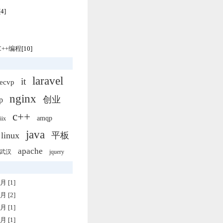
[4]
/C++编程
[10]
laravel
it
ecvp
nginx
创业
p
c++
amqp
iix
java
linux
平板
apache
武汉
jquery
月 [1]
月 [2]
月 [1]
月 [1]