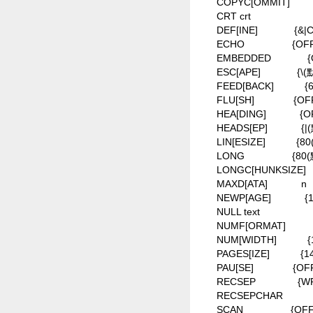
COPYC[OMMIT]
CRT crt
DEF[INE]
{&|
ECHO
{OFF
EMBEDDED
{
ESC[APE]
{\(
FEED[BACK]
{
FLU[SH]
{OF
HEA[DING]
{O
HEADS[EP]
{
LIN[ESIZE]
{80
LONG
{80
LONGC[HUNKSIZE]
MAXD[ATA]
n
NEWP[AGE]
{
NULL text
NUMF[ORMAT]
NUM[WIDTH]
{
PAGES[IZE]
{1
PAU[SE]
{OF
RECSEP
{WR
RECSEPCHAR
SCAN
{OF