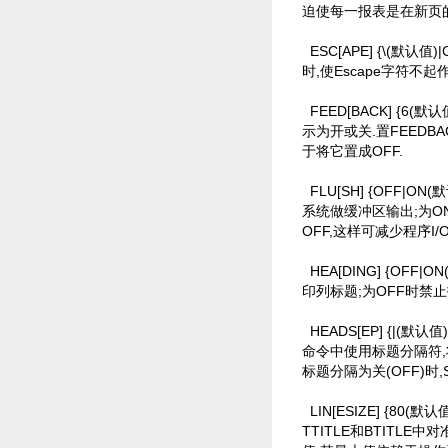
迫使每一报表是在新页的
ESC[APE] {\(默认
时,使Escape字符不起
FEED[BACK] {6(
示为开或关.置FEEDBA
于将它置成OFF.
FLU[SH] {OFF|
系统做缓冲区输出;为O
OFF,这样可减少程序I/
HEA[DING] {OF
印列标题;为OFF时禁止
HEADS[EP] {|(默
命令中使用标题分隔符,
标题分隔为关(OFF)时
LIN[ESIZE] {80
TTITLE和BTITLE