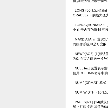
值,其最大值依赖于操作
LONG {80(默认值
ORACLE7, n的最大值
LONGC[HUNKSIZE
小.由于内存的限制,可按
MAXD[ATA] n
置SQ
同操作系统中是可变的.
NEWP[AGE] {1
为0, 在页之间送一换号
NULL text 设置表
使用COLUMN命令中的
NUMF[ORMAT] 格
NUM[WIDTH] {10
PAGES[IZE] {1
纸上打印报表,其值为54,