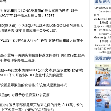
系统.
最新评论
Abyss在00:0
)|n} 为显示和拷贝LONG类型值的最大宽度的设置. 对于
Linux中r
为2G字节;对于版本6,最大值为32767.
测试
shallwe99在1
【原创】
] {80(默认值)|n} 为SQL*PLUS检索LONG类型值的增量大
使用vant ui组
增量检索,该变量仅应用于ORACLE7.
默一在09:04:
Berkel
Memory在14
L*PLUS可处理的最大行宽字符数,其缺省值和最大值在不
【原创】
（phalcon,yaf,
leo在17:57:
shell中
(默认值)|n} 置每一页的头和顶部标题之间要打印的空行数.如果
我看过的
符,并在许多终端上清屏.
示空值(null)的文本,如果NULL没有文本,则显示空格(缺省时).
NULL子句可控制NULL变量对该列的设置.
式
设置显示数值的缺省格式,该格式是数值格式.
(默认值)|n} 对显示数值设置缺省宽度.
4(默认值)|n} 置从顶部标题至页结束之间的行数.在11英寸长的
上下各留一英寸(NEWPAGE值为6).