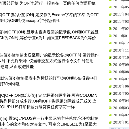
顶部开始;为ON时,运行一报表在一页的任何位置开始.
2011年05
2011年04
值)|C|OFF(默认值)|ON} 定义作为Escape字符的字符.为OFF
作用.为ON时,使Escape字符起作用.
2011年03
2011年02
默认值)|n|OFF|ON} 显示由查询返回的记录数.ON和OFF置显
2011年01
CK为ON时,等价于置n为1. 如果置FEEDBACK为0,等价
2010年12
2010年11
ON(默认值)} 控制输出送至用户的显示设备.为OFF时,运行操作
2010年10
N时,不允许缓冲. 仅当非交互方式运行命令文件时使用
2010年09
O总是,从而改进性能.
2010年08
F|ON(默认值)} 控制报表中列标题的打印.为ON时,在报表中打
2010年07
打印列标题.
2010年06
2010年05
认值)|C|OFF|ON(默认值)} 定义标题分隔字符.可在COLUMN
2010年04
将列标题分成多行.ON和OFF将标题分隔置成开或关.当
,SQL*PLUS打印标题分隔符像任何字符一样.
2010年03
2010年02
(默认值)|n} 置SQL*PLUS在一行中显示的字符总数,它还控制在
2010年01
中对准中心的文本和右对齐文本. 可定义LINESIZE为1至最大