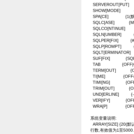
SERVEROUT[PUT]
SHOW[MODE]
SPA[CE]
{1(
SQLC[ASE]
{M
SQLCO[NTINUE]
SQLN[UMBER]
SQLPER[FIX]
{
SQLP[ROMPT]
SQLT[ERMINATOR]
SUF[FIX]
{SQ
TAB
{OFF
TERM[OUT]
{
TI[ME]
{OFF
TIMI[NG]
{OF
TRIM[OUT]
{
UND[ERLINE]
{
VER[IFY]
{OF
WRA[P]
{OF
系统变量说明:
ARRAY[SIZE] {2
行数,有效值为1至500