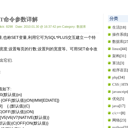
 SET命令参数详解
分类
Click: 8298 Date: 2010.01.30 @ 16:37:42 pm Category: 数据库
生活
[18]
操作系统
量,也称SET变量,利用它可为SQL*PLUS交互建立一个特
数据库
[2
示宽度;设置每页的行数;设置列的宽度等。可用SET命令改
linux
[44]
架构
[31]
出它们.
算法
[3]
程序语言
:
php
[34]
CSS | H
值如下:
javascript
20(默认值)|n}
优化
[5]
{OFF(默认值)|ON|IMM[EDIATE]}
R]
{.(默认值)|C}
java
[17]
|C|OFF(默认值)|ON}
c/c++
[8]
{V5|V6|V7|NATIVE(默认值)}
网络
[23]
(默认值)|C|OFF|ON(默认值)}
python
[3]