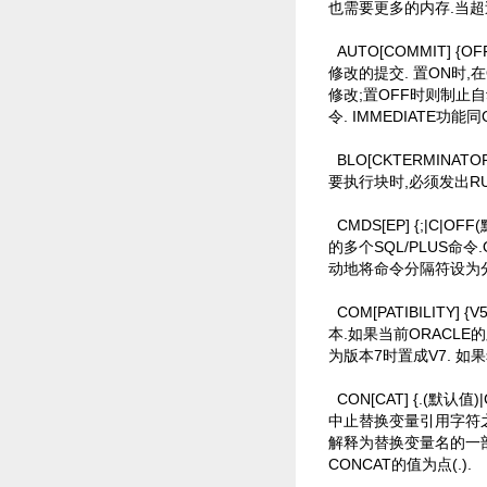
也需要更多的内存.当超过
AUTO[COMMIT] {O
修改的提交. 置ON时,
修改;置OFF时则制止自
令. IMMEDIATE功能同
BLO[CKTERMINAT
要执行块时,必须发出RU
CMDS[EP] {;|C
的多个SQL/PLUS命
动地将命令分隔符设为分号
COM[PATIBILITY]
本.如果当前ORACLE的版
为版本7时置成V7. 如
CON[CAT] {.(默
中止替换变量引用字符之
解释为替换变量名的一部分
CONCAT的值为点(.).