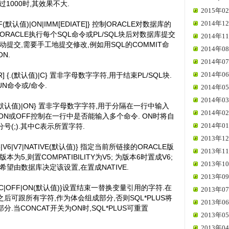
1000时,其效果不大.
2015年02
2014年12
FF(默认值)|ON|IMM[EDIATE]} 控制ORACLE对数据库的
在ORACLE执行每个SQL命令或PL/SQL块后对数据库提交
2014年11
动提交,需要手工地提交修改,例如用SQL的COMMIT命
2014年08
ON.
2014年07
2014年06
OR] {.(默认值)|C} 置非字母数字字符,用于结束PL/SQL块.
N命令或/命令.
2014年05
2014年03
|OFF(默认值)|ON} 置非字母数字字符,用于分隔在一行中输入
2014年02
令.ON或OFF控制在一行中是否能输入多个命令. ON时将自
2014年01
(;).其中C表示所置字符.
2013年12
 {V5|V6|V7|NATIVE(默认值)} 指定当前所链接的ORACLE版
2013年11
本为5,则置COMPATIBILITY为V5; 为版本6时置成V6;
2013年10
果希望由数据库决定该设置,在置成NATIVE.
2013年09
认值)|C|OFF|ON(默认值)}设置结束一替换变量引用的字符.在
2013年07
后可跟所有字符,作为体会组成部分,否则SQL*PLUS将
2013年06
.当CONCAT开关为ON时,SQL*PLUS可重置
2013年05
2013年04