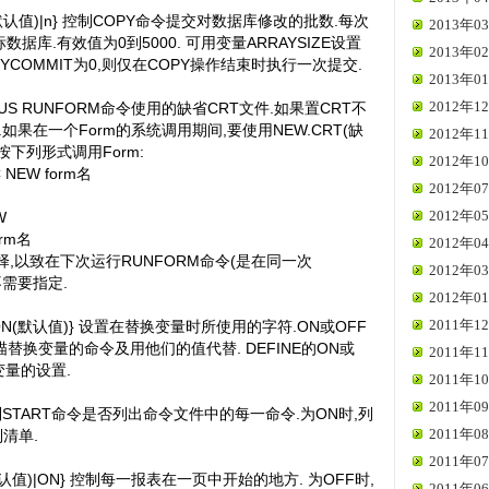
{0(默认值)|n} 控制COPY命令提交对数据库修改的批数.每次
2013年03
据库.有效值为0到5000. 可用变量ARRAYSIZE设置
2013年02
YCOMMIT为0,则仅在COPY操作结束时执行一次提交.
2013年01
2012年12
LUS RUNFORM命令使用的缺省CRT文件.如果置CRT不
''.如果在一个Form的系统调用期间,要使用NEW.CRT(缺
2012年11
可按下列形式调用Form:
2012年10
 NEW form名
2012年07
2012年05
W
orm名
2012年04
择,以致在下次运行RUNFORM命令(是在同一次
2012年03
不需要指定.
2012年01
2011年12
|OFF|ON(默认值)} 设置在替换变量时所使用的字符.ON或OFF
扫描替换变量的命令及用他们的值代替. DEFINE的ON或
2011年11
变量的设置.
2011年10
2011年09
} 控制START命令是否列出命令文件中的每一命令.为ON时,列
2011年08
列清单.
2011年07
(默认值)|ON} 控制每一报表在一页中开始的地方. 为OFF时,
2011年06