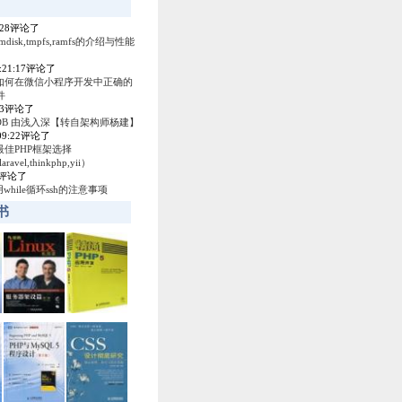
4:28评论了
amdisk,tmpfs,ramfs的介绍与性能
0:21:17评论了
如何在微信小程序开发中正确的
件
53评论了
ey DB 由浅入深【转自架构师杨建】
:09:22评论了
最佳PHP框架选择
laravel,thinkphp,yii）
04评论了
使用while循环ssh的注意事项
书