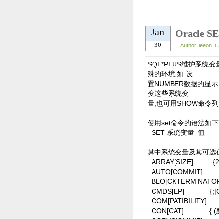
Jan
Oracle
30
Author: leeon 
SQL*PLUS维护系统变
殊的环境,如:设
置NUMBER数据的显
变这些系统变
量,也可用SHOW命令列
使用set命令的语法如下
SET 系统变量
值
其中系统变量及其可选
ARRAY[SIZE]
{
AUTO[COMMIT]
BLO[CKTERMINATO
CMDS[EP]
{;
COM[PATIBILITY]
CON[CAT]
{.