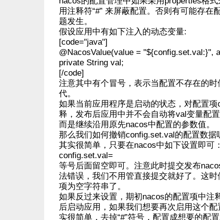
nacos的配置管理中如果采用propertie
用注释符“#” 来屏蔽配置。否则有可能存
题发生。
假设应用中有如下注入的动态变量:
[code="java"]
@NacosValue(value = "${config.set.val:}", 
private String val;
[/code]
注意其中有个冒号，表示当配置不存在的时
代。
如果当前应用程序是启动的状态，对配置项config
释，发布后应用中并不会自动将val变量配
而是继续沿用原先nacos中配置的参数值。
那么我们如何撤销config.set.val的配置数据
其实很简单，只要在nacos中如下设置即可
config.set.val=
等号后面留空即可。注意此时提交发布nac
法错误，我们不用管直接提交就好了。这时
项为空字符串了。
如果反过来设置，期初nacos的配置项中
后启动应用，如果我们想要再次启用这个配
实很简单，去掉“#”符号，配置成想要的配置发