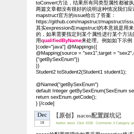
toConvert方法，结果所有同类型属性都被
两篇文章都没有很好的说明这种情况我们应
mapstruct官方的issue给出了答案：
https://github.com/mapstruct/mapstruct/iss
其实expression在mapstruct的本意就
的，如果需要指定到某个属性进行某个方法
用
qualifiedByName
来处理。例如如下示例
[code="java"] @Mappings({
@Mapping(source = "sex1",target = "sex2"
{"getBySexEnum"})
})
Student2 toStudent2(Student1 student1);
@Named("getBySexEnum")
default Integer getBySexEnum(SexEnum s
return sexEnum.getCode();
} [/code]
Dec
【原创】nacos配置踩坑记
18
Author: leeon Click: 6336 Comments: 0 Category: j