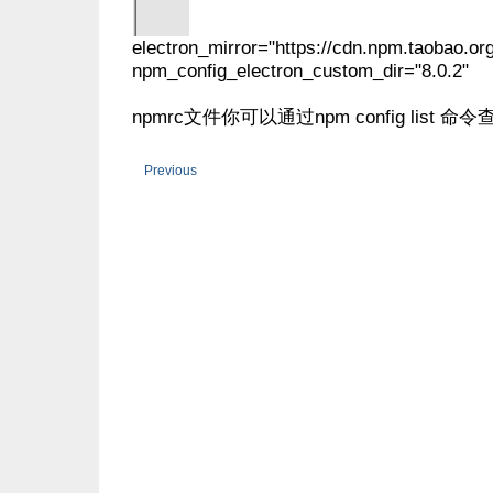
electron_mirror="https://cdn.npm.taobao.org/
npm_config_electron_custom_dir="8.0.2"
npmrc文件你可以通过npm config list 命
Previous