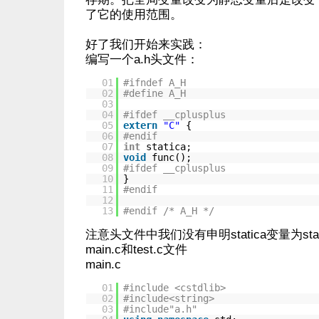
了它的使用范围。
好了我们开始来实践：
编写一个a.h头文件：
01
#ifndef A_H
02
#define A_H
03
04
#ifdef __cplusplus
05
extern
"C"
{
06
#endif
07
int
statica;
08
void
func();
09
#ifdef __cplusplus
10
}
11
#endif
12
13
#endif /* A_H */
注意头文件中我们没有申明statica变量为st
main.c和test.c文件
main.c
01
#include <cstdlib>
02
#include<string>
03
#include"a.h"