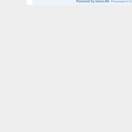
Powered by leeon.Me
Processed in 0