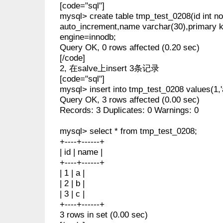
[code="sql"]
mysql> create table tmp_test_0208(id int not
auto_increment,name varchar(30),primary k
engine=innodb;
Query OK, 0 rows affected (0.20 sec)
[/code]
2, 在salve上insert 3条记录
[code="sql"]
mysql> insert into tmp_test_0208 values(1,'a')
Query OK, 3 rows affected (0.00 sec)
Records: 3 Duplicates: 0 Warnings: 0
mysql> select * from tmp_test_0208;
+----+------+
| id | name |
+----+------+
| 1 | a |
| 2 | b |
| 3 | c |
+----+------+
3 rows in set (0.00 sec)