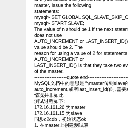
master, issue the following
statements:
mysql> SET GLOBAL SQL_SLAVE_SKIP_C
mysql> START SLAVE;
The value of n should be 1 if the next stat
does not use
AUTO_INCREMENT or LAST_INSERT_ID(). 
value should be 2. The
reason for using a value of 2 for statements
AUTO_INCREMENT or
LAST_INSERT_ID() is that they take two eve
of the master.
-------------------quote end-----------------------
MySQL文档中的意思是当master传到sla
auto_increment,或者last_insert_id()时,
情况并非如此
测试过程如下:
172.16.161.26 为master
172.16.161.15 为slave
同步c2cdb，初始状态ok
1. 在master上创建测试表