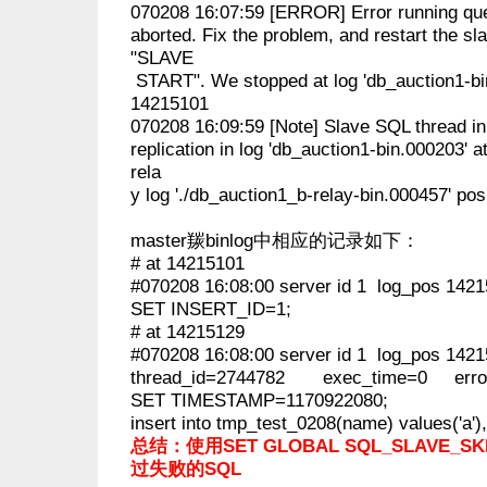
070208 16:07:59 [ERROR] Error running que
aborted. Fix the problem, and restart the s
"SLAVE
START". We stopped at log 'db_auction1-bin
14215101
070208 16:09:59 [Note] Slave SQL thread init
replication in log 'db_auction1-bin.000203' 
rela
y log './db_auction1_b-relay-bin.000457' po
master羰binlog中相应的记录如下：
# at 14215101
#070208 16:08:00 server id 1 log_pos 1421
SET INSERT_ID=1;
# at 14215129
#070208 16:08:00 server id 1 log_pos 14
thread_id=2744782 exec_time=0 erro
SET TIMESTAMP=1170922080;
insert into tmp_test_0208(name) values('a'),('
总结：使用SET GLOBAL SQL_SLAVE_SK
过失败的SQL