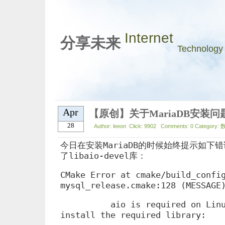
Internet
分享未来
Technology
Apr
【原创】关于MariaDB安装问
28
Author: leeon Click: 9902 Comments: 0 Category:
今日在安装MariaDB的时候始终提示如下
了libaio-devel库：
CMake Error at cmake/build_
confi
mysql_release.
cmake:128 (MESSAGE
aio is required on Linux,
install the required library: