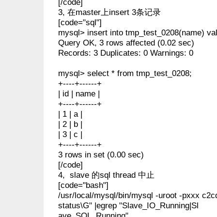
[/code]
3, 在master上insert 3条记录
[code="sql"]
mysql> insert into tmp_test_0208(name) values
Query OK, 3 rows affected (0.02 sec)
Records: 3 Duplicates: 0 Warnings: 0
mysql> select * from tmp_test_0208;
+----+------+
| id | name |
+----+------+
| 1 | a |
| 2 | b |
| 3 | c |
+----+------+
3 rows in set (0.00 sec)
[/code]
4, slave 的sql thread 中止
[code="bash"]
/usr/local/mysql/bin/mysql -uroot -pxxx c2c
status\G" |egrep "Slave_IO_Running|Sl
ave_SQL_Running"