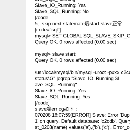
Slave_IO_Running: Yes
Slave_SQL_Running: No
[/code]
5, skip next statemate后start slave正常
[code="sql"]
mysql> SET GLOBAL SQL_SLAVE_SKIP_C
Query OK, 0 rows affected (0.00 sec)
mysql> slave start;
Query OK, 0 rows affected (0.00 sec)
/usr/local/mysql/bin/mysql -uroot -pxxx c2c
status\G" |egrep "Slave_IO_Running|Sl
ave_SQL_Running"
Slave_IO_Running: Yes
Slave_SQL_Running: Yes
[/code]
slave端errlog如下：
070208 16:07:59[ERROR] Slave: Error 'Duplic
1' on query. Default database: 'c2cdb'. Query
st_0208(name) values('a'),('b'),('c')', Error_