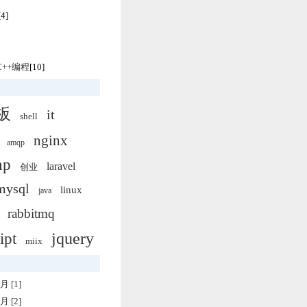
[4]
/C++编程
[10]
板
it
shell
nginx
amqp
hp
laravel
创业
mysql
linux
java
rabbitmq
jquery
ipt
miix
月 [1]
月 [2]