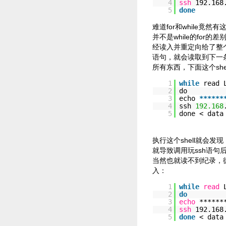
4
ssh
192.168
5
done
难道for和while
并不是while的for的
经读入并重定向给了整个w
语句，就会读取到下一
所有东西，下面这个sh
1
while
read 
2
do
3
echo
*
*
*
*
*
*
4
ssh
192.168
5
done < data
执行这个shell就会发
就导致调用玩ssh语句
当然也就读不到纪录，
入：
1
while
read
2
do
3
echo
******
4
ssh
192.168
5
done
< data