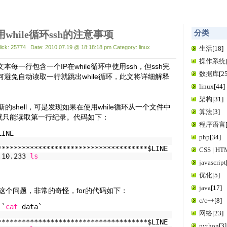
使用while循环ssh的注意事项
分类
lick: 25774 Date: 2010.07.19 @ 18:18:18 pm Category: linux
生活
[18]
操作系统
每一行包含一个IP在while循环中使用ssh，但ssh完
数据库
[2
避免自动读取一行就跳出while循环，此文将详细解释
linux
[44]
架构
[31]
shell，可是发现如果在使用while循环从一个文件中
算法
[3]
问就只能读取第一行纪录。代码如下：
程序语言
LINE
php
[34]
*************************************$LINE
CSS | H
.10.233
ls
javascript
优化
[5]
java
[17]
有这个问题，非常的奇怪，for的代码如下：
c/c++
[8]
`
cat
data`
网络
[23]
*************************************$LINE
python
[3]