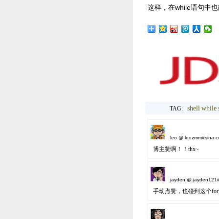
这样，在while语句中
shell
while
TAG:
leo @ leozmm#sina.c
博主赞啊！！thx~
jayden @ jayden121#
手动点赞，也碰到这个for