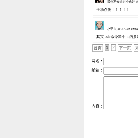
我也不知道叫个啥好 @ 5944
手动点赞！！！！！
小甲虫 @ 2710515641#
其实 ssh 命令加个 -
1
2
首页
下一页
网名：
邮箱：
内容：