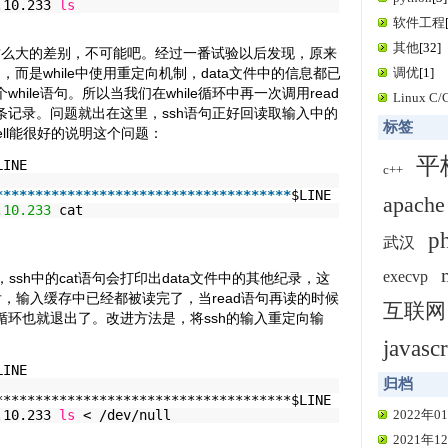
.10.233
ls
软件工程
其他
[32]
竟然有这么大的差别，不可能吧。经过一番试验以后发现，原来
差别，而是while中使用重定向机制，data文件中的信息都已
调优
[1]
hile语句。所以当我们在while循环中再一次调用read
Linux C
条记录。问题就出在这里，ssh语句正好回读取输入中的
标签
ell能很好的说明这个问题：
平
LINE
c++
*
*
*
*
*
*
*
*
*
*
*
*
*
*
*
*
*
*
*
*
*
*
*
*
*
*
*
*
*
*
*
*
*
*
*
*
*
$LINE
apache
.
10.233
cat
p
武汉
execvp
现，ssh中的cat语句会打印出data文件中的其他纪录，这
后，输入缓存中已经都被读完了，当read语句再读的时候
互联网
循环也就退出了。改进方法是，将ssh的输入重定向输
javascr
LINE
归档
*************************************$LINE
.10.233
ls
< /dev/null
2022年01
2021年12