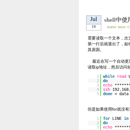
Jul
shell中
19
Author: leeon C
需要读取一个文本，次文本
第一行后就退出了，如何
其原因。
最近在写一个自动更新的
读取ip地址，然后访
1
while
read
2
do
3
echo
******
4
ssh
192.168
5
done
< data
但是如果使用for就没
1
for
LINE
in
2
do
3
echo
******