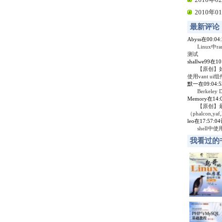
2010年01
最新评论
Abyss在00:0
Linux中r
测试
shallwe99在1
【原创】
使用vant ui组
默一在09:04:
Berkel
Memory在14
【原创】
（phalcon,yaf,
leo在17:57:
shell中
我看过的