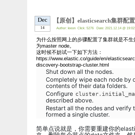
Dec
【原创】elasticsearch集群
14
Author: leeon Click: 5276 Date: 2021.12.14 @ 19:
为什么按照网上的步骤配置了集群就是不生
为master node。
这时候不妨试一下如下方法：
https://www.elastic.co/guide/en/elasticsear
discovery-bootstrap-cluster.html
Shut down all the nodes.
Completely wipe each node by d
contents of their data folders.
Configure
cluster.initial_ma
described above.
Restart all the nodes and verify
formed a single cluster.
简单点说就是，你需要重建你的elastic