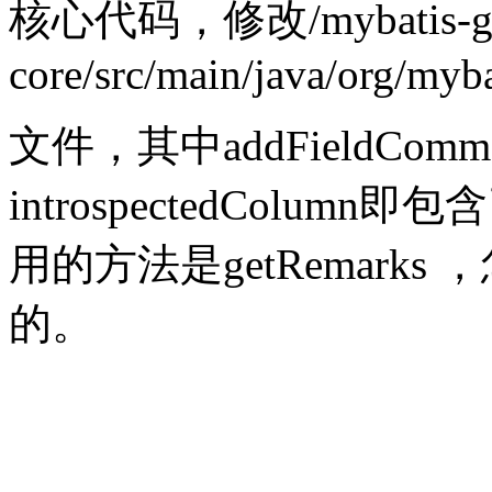
核心代码，修改/mybatis-gen
core/src/main/java/org/myb
文件，其中addFieldCom
introspectedCol
用的方法是getRemark
的。