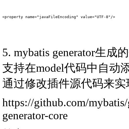
<property name="javaFileEncoding" value="UTF-8"/>
5. mybatis gener
支持在model代码中自
通过修改插件源代码来实
https://github.com/mybatis/
generator-core