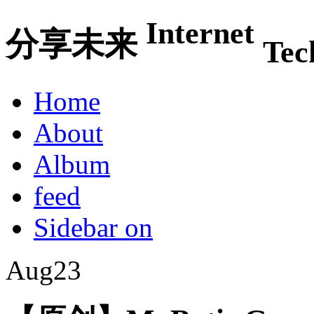
Internet
分享未来
Tec
Home
About
Album
feed
Sidebar on
Aug
23