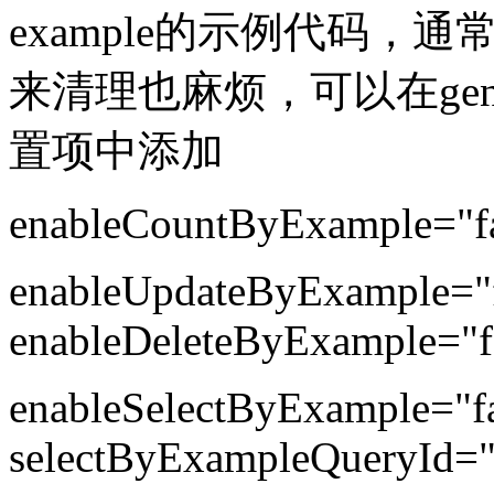
example的示例代码
来清理也麻烦，可以在gener
置项中添加
enableCountByExample="fa
enableUpdateByExample="f
enableDeleteByExample="f
enableSelectByExample="fa
selectByExampleQueryId="